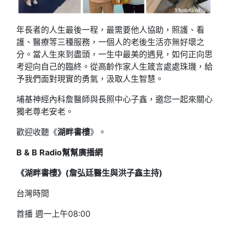
年長者的人生最後一程，最需要他人協助，照護、看
護、醫療等三種服務，一個人的老後生活亦無好壞之
分。當人生來到盡頭，一生中最美的遇見，如何正向思
考迎向自己的臨終。從高齡作家人生箴言處處珠璣，給
予我們面對現實的勇氣，汲取人生智慧。
埔基神經內科詹醫師與長照中心子鑫，邀您一起來關心
獨老尊老安老。
歡迎收聽《
湖畔書樓
》。
B & B Radio
幫幫廣播網
《湖畔書樓》(
詹弘廷醫生與洪子鑫
主持
)
台灣時間
首播 週一上午08:00