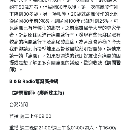
性的六倍。民國80年以前，第一次痛風發作的病患大
約在50歲左右，但民國80年以後，第一次痛風發作卻
下降到30多歲。另一項報導，20歲就痛風發作的比例
從民國80年前的8%，到民國100年已飆升到25%，可
見痛風已有年輕化的趨勢。之前高雄醫學大學的專家學
者，針對原住民進行痛風盛行率，發現有些原鄉民眾有
較高的痛風盛行率及高尿酸血症，為甚麼會這樣？今天
我們邀請到南投縣埔里基督教醫院蔡明智醫師，請他來
談一談「痛風」，如果您週遭的親朋好友也有痛風的困
擾或是想了解更多有關痛風的議題，歡迎收聽
《請問醫
師》
。
B & B Radio
幫幫廣播網
《請問醫師》(
廖靜珠
主持)
台灣時間
首播 週二上午09:00
重播 週二晚間21:00/週三午夜01:00/週六下午16:00/