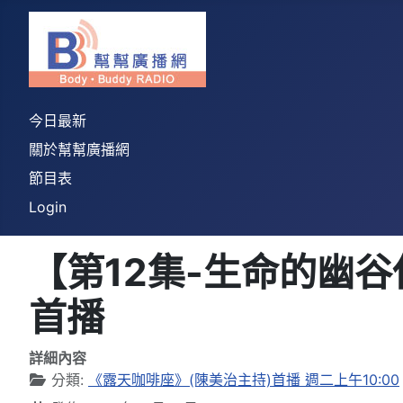
今日最新
關於幫幫廣播網
節目表
Login
【第12集-生命的幽谷伴
首播
詳細內容
分類:
《露天咖啡座》(陳美治主持)首播 週二上午10:00