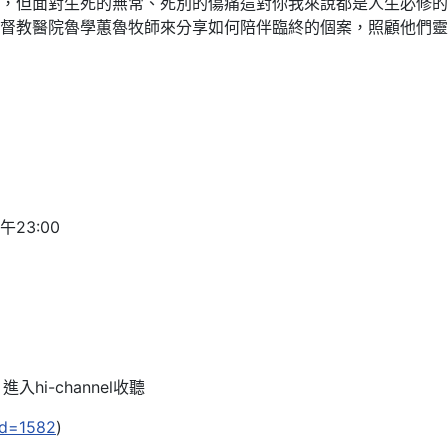
，但面對生死的無常、死別的傷痛這對你我來說都是人生必修的
督教醫院魯學蕙魯牧師來分享如何陪伴臨終的個案，照顧他們靈
午23:00
入hi-channel收聽
?id=1582
)