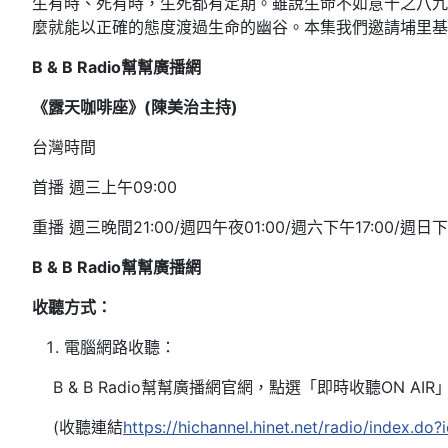
生有時、死有時，生死都有定期。雖說生命不如意十之八九
麼就能以正確的態度渡過生命的幽谷。本集我們邀請埔里基
B & B Radio
幫幫廣播網
《露天咖啡座》(
陳美治
主持)
台灣時間
首播 週三上午09:00
重播 週三晚間21:00/週四午夜01:00/週六下午17:00/週日下
B & B Radio
幫幫廣播網
收聽方式：
電腦網路收聽：
B & B Radio幫幫廣播網官網，點選「即時收聽ON AIR」進
(收聽連結
https://hichannel.hinet.net/radio/index.do