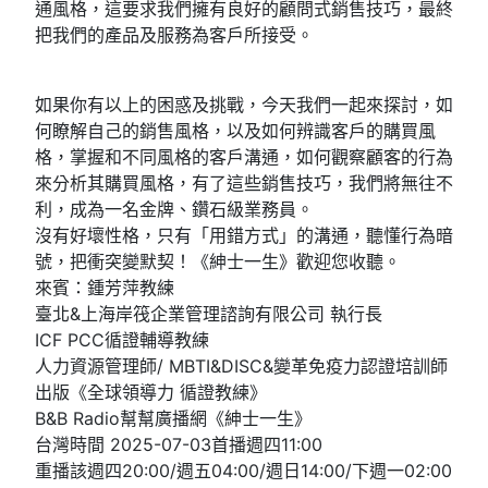
通風格，這要求我們擁有良好的顧問式銷售技巧，最終
把我們的產品及服務為客戶所接受。
如果你有以上的困惑及挑戰，今天我們一起來探討，如
何瞭解自己的銷售風格，以及如何辨識客戶的購買風
格，掌握和不同風格的客戶溝通，如何觀察顧客的行為
來分析其購買風格，有了這些銷售技巧，我們將無往不
利，成為一名金牌、鑽石級業務員。
沒有好壞性格，只有「用錯方式」的溝通，聽懂行為暗
號，把衝突變默契！《紳士一生》歡迎您收聽。
來賓：鍾芳萍教練
臺北&上海岸筏企業管理諮詢有限公司 執行長
ICF PCC循證輔導教練
人力資源管理師/ MBTI&DISC&變革免疫力認證培訓師
出版《全球領導力 循證教練》
B&B Radio幫幫廣播網《紳士一生》
台灣時間 2025-07-03首播週四11:00
重播該週四20:00/週五04:00/週日14:00/下週一02:00