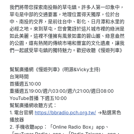
我們將帶您探索南投縣的草屯鎮。許多人第一印象中，
草屯是中部的交通要塞，地理位置得天獨厚，位於台
中、南投的交界，是前往台中、彰化、日月潭和水里的
必經之地。來到草屯，您會驚訝於這片城市裡的綠洲是
如此美麗，這裡不僅擁有風景如畫的碧山巖、綠意盎然
的公園，還有熱鬧的傳統市場和豐富的文化遺產，讓我
們一起感受草屯鎮的獨特魅力。歡迎收聽《慢遊列車》
幫幫廣播網《慢遊列車》(明源&Vicky主持)
台灣時間
首播週五10:00
重播週五19:00/週六03:00/週六21:00/週日08:00
YouTube首播 下週五10:00
幫幫廣播網收聽方式：
1. 電台官網
https://bbradio.pch.org.tw/
→點選黑色
播放器
2. 手機收聽app：「Online Radio Box」app、