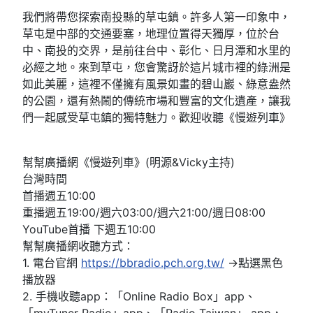
我們將帶您探索南投縣的草屯鎮。許多人第一印象中，
草屯是中部的交通要塞，地理位置得天獨厚，位於台
中、南投的交界，是前往台中、彰化、日月潭和水里的
必經之地。來到草屯，您會驚訝於這片城市裡的綠洲是
如此美麗，這裡不僅擁有風景如畫的碧山巖、綠意盎然
的公園，還有熱鬧的傳統市場和豐富的文化遺產，讓我
們一起感受草屯鎮的獨特魅力。歡迎收聽《慢遊列車》
幫幫廣播網《慢遊列車》(明源&Vicky主持)
台灣時間
首播週五10:00
重播週五19:00/週六03:00/週六21:00/週日08:00
YouTube首播 下週五10:00
幫幫廣播網收聽方式：
1. 電台官網
https://bbradio.pch.org.tw/
→點選黑色
播放器
2. 手機收聽app：「Online Radio Box」app、