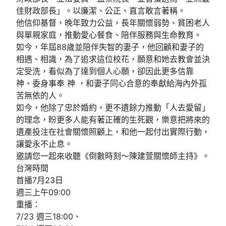
佳財政部長」。以廉潔、公正、直言敢言著稱。
他信仰基督，晚年致力公益，長年關懷弱勢、貧困老人
與單親家庭，推動愛心餐食、陪伴服務與生命教育。
如今，年屆88歲並陪伴失智的妻子，他回顧和妻子的
相遇、相識，為了追求這位校花，願意和她去教會並決
定受洗，看似為了達到個人心願，卻因此更多信靠
神、委身事奉 神 ，和妻子同心合意的奉獻給海內外孤
苦無依的人。
如今，他除了忠於婚約，更不遺餘力推動「人去愛留」
的理念，盼更多人能有著正確的生死觀，樂意把將來的
遺產投注在社會關懷照顧上，和他一起付出實際行動，
讓愛永不止息。
邀請您一起來收聽《倒數時刻～陳建萱關懷師主持》。
台灣時間
首播7月23日
週三上午09:00
重播：
7/23 週三18:00、