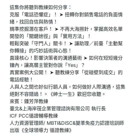
這集你將聽到教練如何分享：
克服「電話恐懼症」！ ➤ 扭轉你對銷售電話的負面情
緒，找回自信與熱情！
精準挖掘潛在客戶！ ➤ 不再大海撈針，掌握高效名單
開發的「關鍵途徑」與「實用方法」！
輕鬆突破「守門人」關卡！ ➤ 讓助理／前臺「主動幫
你轉接」的巧妙話術與心態！
直達核心！影響決策者的溝通藝術 ➤ 如何在短短幾分
鐘內，讓高層主管對你說「Yes」？
真實案例大公開！ ➤ 聽教練分享「從碰壁到成交」的
電話經驗！
人與人之間也好似行銷人員，如何做好人際溝通，這集
絕對不容錯過！。《紳士一生》歡迎您收聽。
來賓：鍾芳萍教練
臺北&上海岸筏企業管理諮詢有限公司 執行長
ICF PCC循證輔導教練
人力資源管理師/ MBTI&DISC&變革免疫力認證培訓師
出版《全球領導力 循證教練》