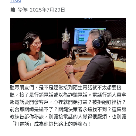
11:00
發佈: 2025年7月29日
聽眾朋友們，是不是經常接到陌生電話就不太想要接
聽，接了是行銷電話或以為詐騙電話。電話行銷人員拿
起電話要開發客戶，心裡就開始打鼓？被拒絕好挫折？
前台那關總是過不了？關鍵決策者永遠找不到？這集讓
教練告訴你秘訣，別讓接電話的人覺得很厭煩，也別讓
「打電話」成為你銷售路上的絆腳石！