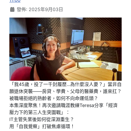
11:00
發佈: 2025年9月03日
「我45歲，投了一千封履歷...為什麼沒人要？」當非自
願退休突襲——房貸、學費、父母的醫藥費，誰來扛？
被職場拒絕的熟齡者，如何不向命運低頭？
本集深度聚焦！再次邀請職涯教練Teresa分享「經濟
壓力下的第三人生突圍戰」：
IT主管失業後如何從深淵重生？
用「自我覺察」打破焦慮循環！