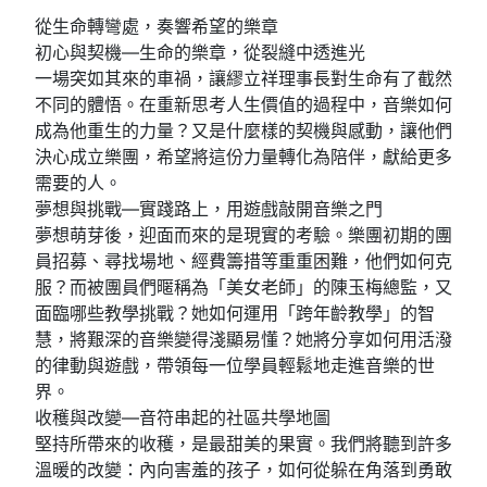
從生命轉彎處，奏響希望的樂章
初心與契機—生命的樂章，從裂縫中透進光
一場突如其來的車禍，讓繆立祥理事長對生命有了截然
不同的體悟。在重新思考人生價值的過程中，音樂如何
成為他重生的力量？又是什麼樣的契機與感動，讓他們
決心成立樂團，希望將這份力量轉化為陪伴，獻給更多
需要的人。
夢想與挑戰—實踐路上，用遊戲敲開音樂之門
夢想萌芽後，迎面而來的是現實的考驗。樂團初期的團
員招募、尋找場地、經費籌措等重重困難，他們如何克
服？而被團員們暱稱為「美女老師」的陳玉梅總監，又
面臨哪些教學挑戰？她如何運用「跨年齡教學」的智
慧，將艱深的音樂變得淺顯易懂？她將分享如何用活潑
的律動與遊戲，帶領每一位學員輕鬆地走進音樂的世
界。
收穫與改變—音符串起的社區共學地圖
堅持所帶來的收穫，是最甜美的果實。我們將聽到許多
溫暖的改變：內向害羞的孩子，如何從躲在角落到勇敢