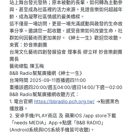
站上舞台發光發熱；原本被動的長輩，如何轉為主動參
與、甚至成為社區裡的活力來源。見證音樂如何超越年
齡，成為凝聚社區情感的最美橋樑。
這不僅是一場訪問，更是一場充滿感動與啟發的生命故
事分享。邀請您一起收聽，感受音樂如何改變生命，社
群如何因藝術而更加美好。《紳士一生》歡迎您收聽。
來賓：妙音樂劇團
台灣文化藝術四創發展協會 理事長 繆立祥 妙音樂劇團
團長
藝術總監 陳玉梅
B&B Radio幫幫廣播網《紳士一生》
台灣時間 2025-09-11首播週四11:00
重播該週四20:00/週五04:00/週日14:00/下週一02:00
B&B Radio幫幫廣播網收聽方式：
1. 電台官網
https://bbradio.pch.org.tw/
→點選黑色
播放器。
2. 安卓手機/PLAY商店 及 蘋果IOS /app store下載
「needs MEDIA」App→點選「B&B RADIO」
(Android系統與IOS系統手機皆可收聽)。