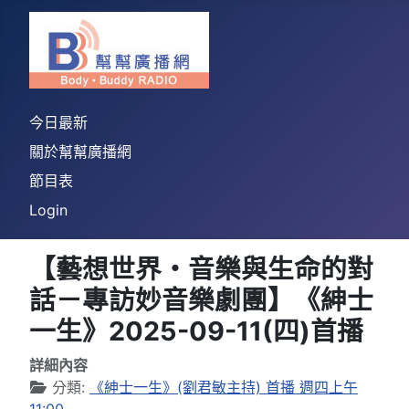
今日最新
關於幫幫廣播網
節目表
Login
【藝想世界・音樂與生命的對
話－專訪妙音樂劇團】《紳士
一生》2025-09-11(四)首播
詳細內容
分類:
《紳士一生》(劉君敏主持) 首播 週四上午