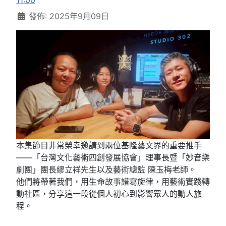
11:00
發佈: 2025年9月09日
本集節目非常榮幸邀請到兩位基隆藝文界的重要推手
——「台灣文化藝術四創發展協會」理事長暨「妙音樂
劇團」團長繆立祥先生以及藝術總監 陳玉梅老師。
他們將帶著我們，用生命故事譜寫旋律，用藝術實踐轉
動社區，分享這一段從個人初心到影響眾人的動人旅
程。