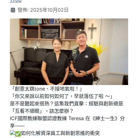
11:00
發佈: 2025年10月02日
「創意太跳tone、不接地氣啦！」
「你又來說以前如何如何了，早就落伍了啦 ～」
是不是聽起來很熟？這集我們直擊：經驗與創新總是
「互看不順眼」，該怎麼辦？
ICF國際教練聯盟認證教練 Teresa 在《紳士一生》分
享——
如何化解資深員工與新創思維的衝突