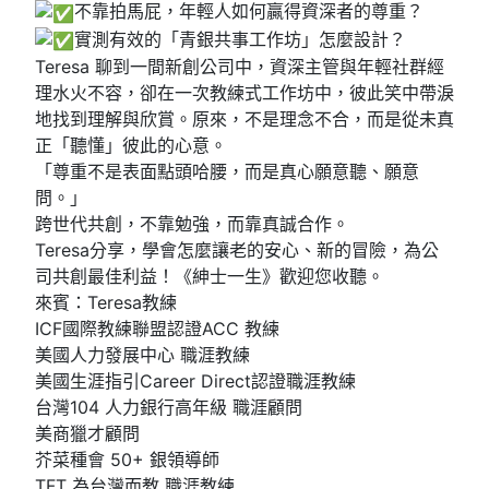
不靠拍馬屁，年輕人如何贏得資深者的尊重？
實測有效的「青銀共事工作坊」怎麼設計？
Teresa 聊到一間新創公司中，資深主管與年輕社群經
理水火不容，卻在一次教練式工作坊中，彼此笑中帶淚
地找到理解與欣賞。原來，不是理念不合，而是從未真
正「聽懂」彼此的心意。
「尊重不是表面點頭哈腰，而是真心願意聽、願意
問。」
跨世代共創，不靠勉強，而靠真誠合作。
Teresa分享，學會怎麼讓老的安心、新的冒險，為公
司共創最佳利益！《紳士一生》歡迎您收聽。
來賓：Teresa教練
ICF國際教練聯盟認證ACC 教練
美國人力發展中心 職涯教練
美國生涯指引Career Direct認證職涯教練
台灣104 人力銀行高年級 職涯顧問
美商獵才顧問
芥菜種會 50+ 銀領導師
TFT 為台灣而教 職涯教練