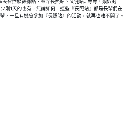
區失智症照顧據點、巷弄長照站、文健站…等等，類似的
，少則1天的也有，無論如何，這些『長照站』都是長輩們在
輩，一旦有機會參加『長照站』的活動，就再也離不開了。