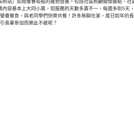
『長照站』如雨後春筍般的蓬勃發展。包括社區照顧關懷據點、社
服務內容基本上大同小異，但服務的天數多寡不一，每週多則5天
營養餐食，與老同學們快樂共餐！許多無聊在家，度日如年的長
引長輩參加而樂此不疲呢？