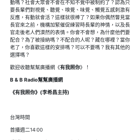
動嗎？社會大眾會不會在不知不覺中被制約了？認為只
要長輩們對視覺、聽覺、嗅覺、味覺、觸覺五感刺激有
反應，有動就會活？這樣就很棒了？如果你偶然瞥見當
長官來之前，機構加緊催促練習時長輩的神情，以及長
官走後老人們漠然的表情。你會不會想，為什麼他們要
配合？為了被接納嗎？不配合的人呢？藏在哪裡？當你
老了，你喜歡這樣的安排嗎？可以不要嗎？我有其他的
選擇嗎？
歡迎收聽幫幫廣播網《
有我照你
》！
B & B Radio
幫幫廣播網
《有我照你》(
李希昌主持)
台灣時間
首播週二14:00