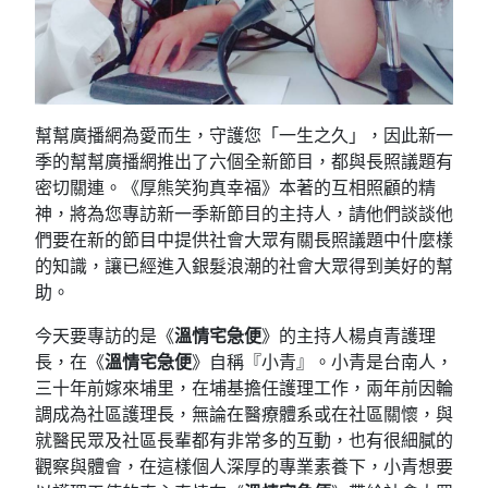
幫幫廣播網為愛而生，守護您「一生之久」，因此新一
季的幫幫廣播網推出了六個全新節目，都與長照議題有
密切關連。《厚熊笑狗真幸福》本著的互相照顧的精
神，將為您專訪新一季新節目的主持人，請他們談談他
們要在新的節目中提供社會大眾有關長照議題中什麼樣
的知識，讓已經進入銀髮浪潮的社會大眾得到美好的幫
助。
今天要專訪的是《
溫情宅急便
》的主持人楊貞青護理
長，在《
溫情宅急便
》自稱『小青』。小青是台南人，
三十年前嫁來埔里，在埔基擔任護理工作，兩年前因輪
調成為社區護理長，無論在醫療體系或在社區關懷，與
就醫民眾及社區長輩都有非常多的互動，也有很細膩的
觀察與體會，在這樣個人深厚的專業素養下，小青想要