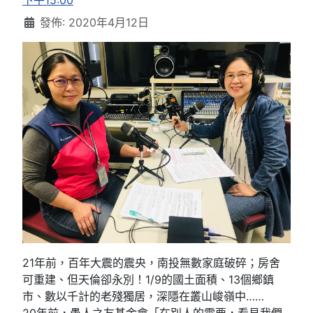
下午15:00
發佈: 2020年4月12日
21年前，百年大震的震央，南投無數家庭破碎；房舍
可重建、但天倫卻永別！1/9的國土面積、13個鄉鎮
市、數以千計的老殘獨居，深隱在叢山峻嶺中……
20年前，愚人之友基金會「在別人的需要，看見我們