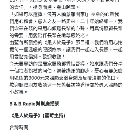
的責任」，挺身而進、翻山越嶺。
「如果可以選擇，沒有人願意離開家!」長輩的心聲我
們用心體會，愚人之友一路走來，二十年始終如一，我
們念茲在茲的是用心傾聽長輩的心聲，用真情照顧長輩
的需要，用愛陪伴長輩在地尊嚴終老。
由藍莓所製播的《愚人於是乎》節目裡，我們將用心挖
掘每一個溫暖的照顧故事，讓我們一起走入長照，一起
用愛點亮偏鄉。歡迎收聽！
今天要專訪的是居家服務鄧秀恬督導，她來跟我們分享
一個拄者拐杖的阿伯，邁著蹣跚的腳步，憂心著要怎麼
用區區的3000元來照顧衰弱身體及反覆潰爛的傷口，
歡迎聽眾朋友收聽這一集藍莓訪談秀恬關於愚人照顧的
小故事。
B & B Radio幫幫廣播網
《愚人於是乎》(藍莓主持)
台灣時間