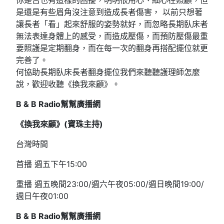
你是否也有這樣的困擾，明明很用心、細心在照顧，但
是還是有些眉角沒注意到造成長者傷害， 以前只想著
讓長者「看」起來舒服的姿勢就好，而忽略長期臥床者
無法表達身體上的感受，而造成壓傷，而預防壓傷最重
要照護是定期翻身，而在每一次的翻身再搭配擺位就更
完善了。
何協助長期臥床長者翻身擺位我們來聽聽護理師怎麼
說，歡迎收聽《換我來顧》。
B & B Radio幫幫廣播網
《換我來顧》(寶珠主持)
台灣時間
首播 週五下午15:00
重播 週五晚間23:00/週六午夜05:00/週日晚間19:00/
週日午夜01:00
B & B Radio
幫幫廣播網