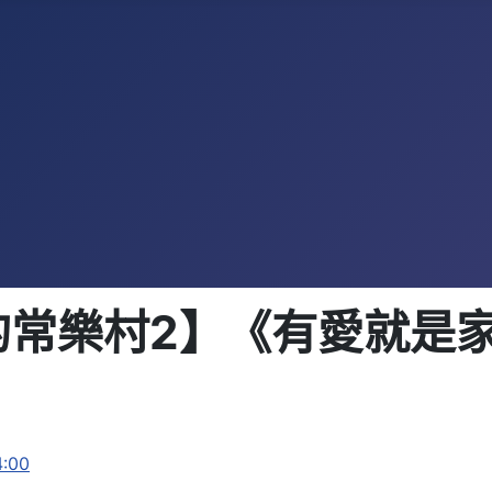
常樂村2】《有愛就是家》2
:00