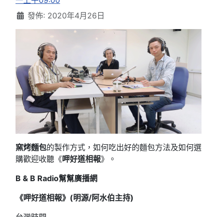
一上午09:00
發佈: 2020年4月26日
窯烤麵包
的製作方式，如何吃出好的麵包方法及如何選
購歡迎收聽《
呷好道相報
》。
B & B Radio
幫幫廣播網
《呷好道相報》(明源/阿水伯主持
)