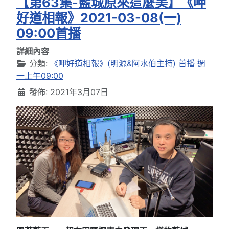
【第63集-藍城原來這麼美】《呷
好道相報》2021-03-08(一)
09:00首播
詳細內容
分類:
《呷好道相報》(明源&阿水伯主持) 首播 週
一上午09:00
發佈: 2021年3月07日