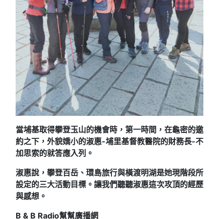
當埔基取得攀登玉山的機會時，第一時間，在龜密的邀
約之下，外貌嬌小的淑惠-埔里基督教醫院的財務長-不
加思索的就答應入列。
淑惠說，攀登百岳、環島旅行與橫渡明湖是她現階段所
設定的三大活動目標。讓我們聽聽淑惠這次攻頂的經歷
與感想。
B & B Radio
幫幫廣播網