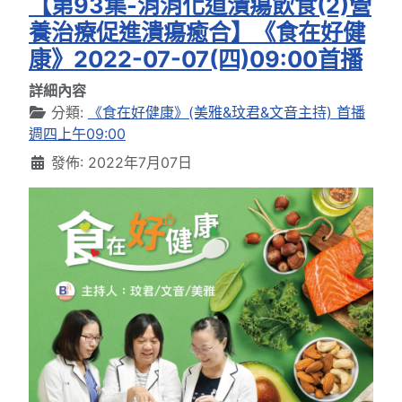
【第93集-消消化道潰瘍飲食(2)營
養治療促進潰瘍癒合】《食在好健
康》2022-07-07(四)09:00首播
詳細內容
分類:
《食在好健康》(美雅&玟君&文音主持) 首播
週四上午09:00
發佈: 2022年7月07日