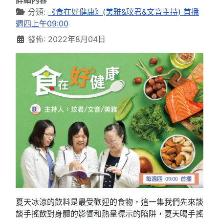
詳細內容
分類:
《食在好健康》(美雅&玟君&文音主持) 首播
週四上午09:00
發佈: 2022年8月04日
夏天冰涼的飲料是最受歡迎的食物，這一集我們先來談
談手搖飲對身體的影響和熱量標示的陷阱，夏天喝手搖