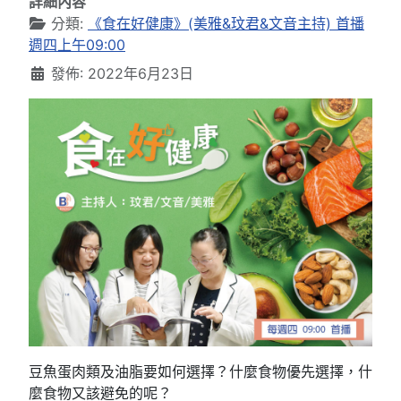
詳細內容
分類:
《食在好健康》(美雅&玟君&文音主持) 首播
週四上午09:00
發佈: 2022年6月23日
豆魚蛋肉類及油脂要如何選擇？什麼食物優先選擇，什
麼食物又該避免的呢？