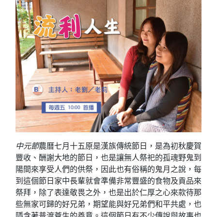
中元節
農曆七月十五原是漢族傳統節日，是為初秋慶賀
豐收、酬謝大地的節日，也是讓無人祭祀的孤魂野鬼到
陽間來享受人們的供祭，因此也有俗稱的鬼月之說，每
到這個節日家中長輩就會準備非常豐盛的食物及貢品來
祭拜，除了表達敬畏之外，也是出於仁厚之心來款待那
些無家可歸的好兄弟，期望能與好兄弟們和平共處，也
隱含著普渡蒼生的善意。這個節日有不少傳說與故事也