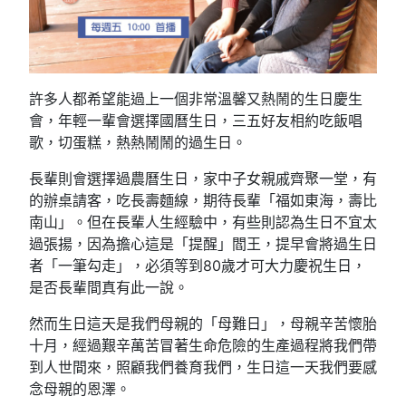
許多人都希望能過上一個非常溫馨又熱鬧的生日慶生
會，年輕一輩會選擇國曆生日，三五好友相約吃飯唱
歌，切蛋糕，熱熱鬧鬧的過生日。
長輩則會選擇過農曆生日，家中子女親戚齊聚一堂，有
的辦桌請客，吃長壽麵線，期待長輩「福如東海，壽比
南山」。但在長輩人生經驗中，有些則認為生日不宜太
過張揚，因為擔心這是「提醒」閻王，提早會將過生日
者「一筆勾走」，必須等到80歲才可大力慶祝生日，
是否長輩間真有此一說。
然而生日這天是我們母親的「母難日」，母親辛苦懷胎
十月，經過艱辛萬苦冒著生命危險的生產過程將我們帶
到人世間來，照顧我們養育我們，生日這一天我們要感
念母親的恩澤。