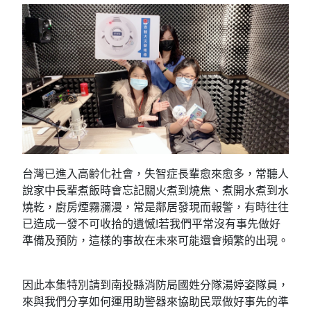
台灣已進入高齡化社會，失智症長輩愈來愈多，常聽人
說家中長輩煮飯時會忘記關火煮到燒焦、煮開水煮到水
燒乾，廚房煙霧瀰漫，常是鄰居發現而報警，有時往往
已造成一發不可收拾的遺憾!若我們平常沒有事先做好
準備及預防，這樣的事故在未來可能還會頻繁的出現。
因此本集特別請到南投縣消防局國姓分隊湯婷姿隊員，
來與我們分享如何運用助警器來協助民眾做好事先的準