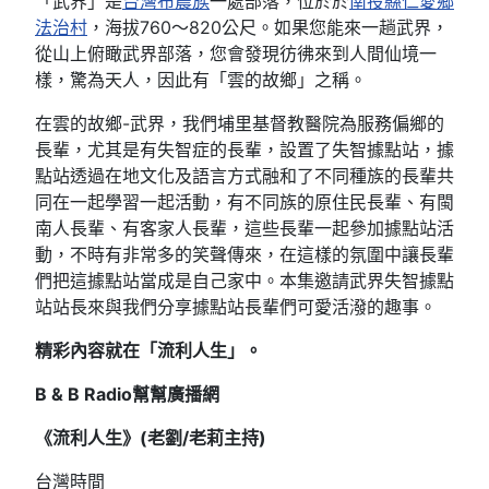
「武界」是
台灣
布農族
一處部落，位於於
南投縣
仁愛鄉
法治村
，海拔760～820公尺。如果您能來一趟武界，
從山上俯瞰武界部落，您會發現彷彿來到人間仙境一
樣，驚為天人，因此有「雲的故鄉」之稱。
在雲的故鄉-武界，我們埔里基督教醫院為服務偏鄉的
長輩，尤其是有失智症的長輩，設置了失智據點站，據
點站透過在地文化及語言方式融和了不同種族的長輩共
同在一起學習一起活動，有不同族的原住民長輩、有閩
南人長輩、有客家人長輩，這些長輩一起參加據點站活
動，不時有非常多的笑聲傳來，在這樣的氛圍中讓長輩
們把這據點站當成是自己家中。本集邀請武界失智據點
站站長來與我們分享據點站長輩們可愛活潑的趣事。
精彩內容就在「流利人生」。
B & B Radio幫幫廣播網
《流利人生》(老劉/老莉主持)
台灣時間