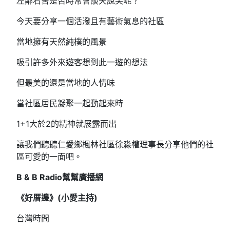
左鄰右舍是否時常會談天說笑呢？
今天要分享一個活潑且有藝術氣息的社區
當地擁有天然純樸的風景
吸引許多外來遊客想到此一遊的想法
但最美的還是當地的人情味
當社區居民凝聚一起動起來時
1+1大於2的精神就展露而出
讓我們聽聽仁愛鄉楓林社區徐淼權理事長分享他們的社
區可愛的一面吧。
B & B Radio幫幫廣播網
《好厝邊》(小愛主持)
台灣時間