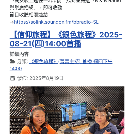
下載安裝上述任一app後，找到並點選「B & B Radio
幫幫廣播網」，即可收聽
節目收聽相關連結
→
https://solink.soundon.fm/bbradio-SL
【信仰旅程】《銀色旅程》2025-
08-21(四)14:00首播
詳細內容
分類:
《銀色旅程》(菁菁主持) 首播 週四下午
14:00
發佈: 2025年8月19日