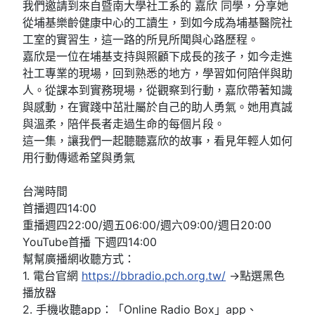
我們邀請到來自暨南大學社工系的 嘉欣 同學，分享她
從埔基樂齡健康中心的工讀生，到如今成為埔基醫院社
工室的實習生，這一路的所見所聞與心路歷程。
嘉欣是一位在埔基支持與照顧下成長的孩子，如今走進
社工專業的現場，回到熟悉的地方，學習如何陪伴與助
人。從課本到實務現場，從觀察到行動，嘉欣帶著知識
與感動，在實踐中茁壯屬於自己的助人勇氣。她用真誠
與溫柔，陪伴長者走過生命的每個片段。
這一集，讓我們一起聽聽嘉欣的故事，看見年輕人如何
用行動傳遞希望與勇氣
台灣時間
首播週四14:00
重播週四22:00/週五06:00/週六09:00/週日20:00
YouTube首播 下週四14:00
幫幫廣播網收聽方式：
1. 電台官網
https://bbradio.pch.org.tw/
→點選黑色
播放器
2. 手機收聽app：「Online Radio Box」app、