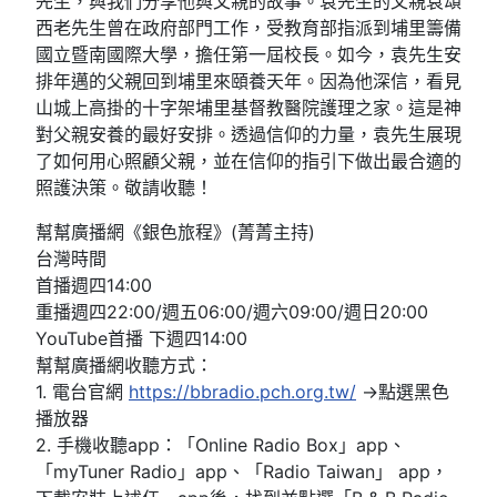
先生，與我們分享他與父親的故事。袁先生的父親袁頌
西老先生曾在政府部門工作，受教育部指派到埔里籌備
國立暨南國際大學，擔任第一屆校長。如今，袁先生安
排年邁的父親回到埔里來頤養天年。因為他深信，看見
山城上高掛的十字架埔里基督教醫院護理之家。這是神
對父親安養的最好安排。透過信仰的力量，袁先生展現
了如何用心照顧父親，並在信仰的指引下做出最合適的
照護決策。敬請收聽！
幫幫廣播網《銀色旅程》(菁菁主持)
台灣時間
首播週四14:00
重播週四22:00/週五06:00/週六09:00/週日20:00
YouTube首播 下週四14:00
幫幫廣播網收聽方式：
1. 電台官網
https://bbradio.pch.org.tw/
→點選黑色
播放器
2. 手機收聽app：「Online Radio Box」app、
「myTuner Radio」app、「Radio Taiwan」 app，