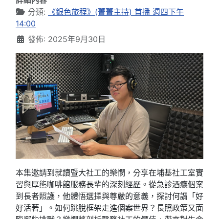
詳細內容
分類:
《銀色旅程》(菁菁主持) 首播 週四下午
14:00
發佈: 2025年9月30日
本集邀請到就讀暨大社工的樂憫，分享在埔基社工室實
習與厚熊咖啡館服務長輩的深刻經歷。從急診酒癮個案
到長者照護，他體悟選擇與尊嚴的意義，探討何謂「好
好活著」。如何跳脫框架走進個案世界？長照政策又面