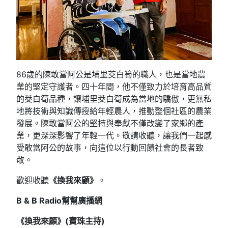
86歲的陳敢當阿公是埔里茭白筍的職人，也是當地農
業的堅定守護者。四十年間，他不僅致力於培育高品質
的茭白筍品種，讓埔里茭白筍成為當地的驕傲，更無私
地將技術與知識傳授給年輕農人，推動整個社區的農業
發展。陳敢當阿公的堅持與奉獻不僅改變了家鄉的產
業，更深深影響了年輕一代。敬請收聽，讓我們一起感
受敢當阿公的故事，向這位以行動回饋社會的長者致
敬。
歡迎收聽
《換我來顧》
。
B & B Radio幫幫廣播網
《換我來顧》(寶珠主持)