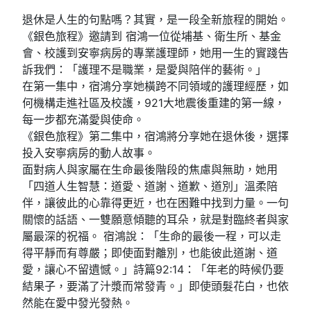
退休是人生的句點嗎？其實，是一段全新旅程的開始。
《銀色旅程》邀請到 宿鴻一位從埔基、衛生所、基金
會、校護到安寧病房的專業護理師，她用一生的實踐告
訴我們：「護理不是職業，是愛與陪伴的藝術。」
在第一集中，宿鴻分享她橫跨不同領域的護理經歷，如
何機構走進社區及校護，921大地震後重建的第一線，
每一步都充滿愛與使命。
《銀色旅程》第二集中，宿鴻將分享她在退休後，選擇
投入安寧病房的動人故事。
面對病人與家屬在生命最後階段的焦慮與無助，她用
「四道人生智慧：道愛、道謝、道歉、道別」溫柔陪
伴，讓彼此的心靠得更近，也在困難中找到力量。一句
關懷的話語、一雙願意傾聽的耳朵，就是對臨終者與家
屬最深的祝福。 宿鴻說：「生命的最後一程，可以走
得平靜而有尊嚴；即使面對離別，也能彼此道謝、道
愛，讓心不留遺憾。」詩篇92:14：「年老的時候仍要
結果子，要滿了汁漿而常發青。」即使頭髮花白，也依
然能在愛中發光發熱。