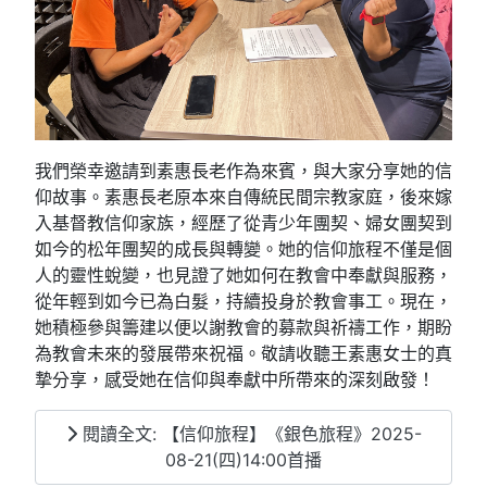
我們榮幸邀請到素惠長老作為來賓，與大家分享她的信
仰故事。素惠長老原本來自傳統民間宗教家庭，後來嫁
入基督教信仰家族，經歷了從青少年團契、婦女團契到
如今的松年團契的成長與轉變。她的信仰旅程不僅是個
人的靈性蛻變，也見證了她如何在教會中奉獻與服務，
從年輕到如今已為白髮，持續投身於教會事工。現在，
她積極參與籌建以便以謝教會的募款與祈禱工作，期盼
為教會未來的發展帶來祝福。敬請收聽王素惠女士的真
摯分享，感受她在信仰與奉獻中所帶來的深刻啟發！
閱讀全文: 【信仰旅程】《銀色旅程》2025-
08-21(四)14:00首播