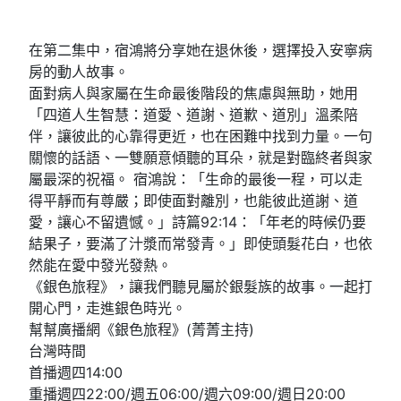
在第二集中，宿鴻將分享她在退休後，選擇投入安寧病
房的動人故事。
面對病人與家屬在生命最後階段的焦慮與無助，她用
「四道人生智慧：道愛、道謝、道歉、道別」溫柔陪
伴，讓彼此的心靠得更近，也在困難中找到力量。一句
關懷的話語、一雙願意傾聽的耳朵，就是對臨終者與家
屬最深的祝福。 宿鴻說：「生命的最後一程，可以走
得平靜而有尊嚴；即使面對離別，也能彼此道謝、道
愛，讓心不留遺憾。」詩篇92:14：「年老的時候仍要
結果子，要滿了汁漿而常發青。」即使頭髮花白，也依
然能在愛中發光發熱。
《銀色旅程》，讓我們聽見屬於銀髮族的故事。一起打
開心門，走進銀色時光。
幫幫廣播網《銀色旅程》(菁菁主持)
台灣時間
首播週四14:00
重播週四22:00/週五06:00/週六09:00/週日20:00