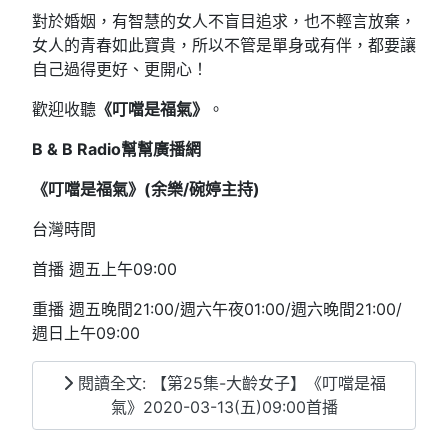
對於婚姻，有智慧的女人不盲目追求，也不輕言放棄，
女人的青春如此寶貴，所以不管是單身或有伴，都要讓
自己過得更好、更開心！
歡迎收聽
《叮噹是福氣》
。
B & B Radio
幫幫廣播網
《叮噹是福氣》(
余樂/
碗婷
主持)
台灣時間
首播 週五上午09:00
重播 週五晚間21:00/週六午夜01:00/週六晚間21:00/
週日上午09:00
閱讀全文: 【第25集-大齡女子】《叮噹是福
氣》2020-03-13(五)09:00首播