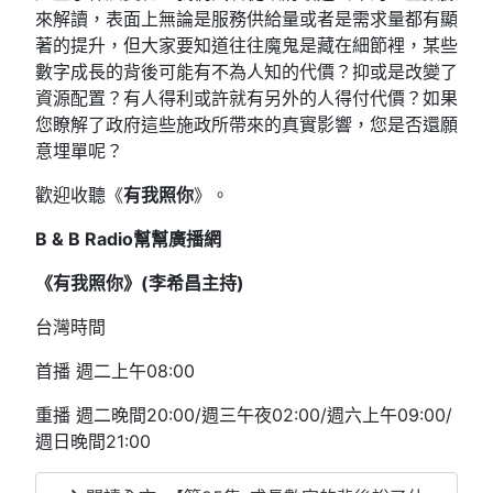
來解讀，表面上無論是服務供給量或者是需求量都有顯
著的提升，但大家要知道往往魔鬼是藏在細節裡，某些
數字成長的背後可能有不為人知的代價？抑或是改變了
資源配置？有人得利或許就有另外的人得付代價？如果
您瞭解了政府這些施政所帶來的真實影響，您是否還願
意埋單呢？
歡迎收聽《
有我照你
》。
B & B Radio
幫幫廣播網
《有我照你》(
李希昌主持)
台灣時間
首播 週二上午08:00
重播 週二晚間20:00/週三午夜02:00/週六上午09:00/
週日晚間21:00