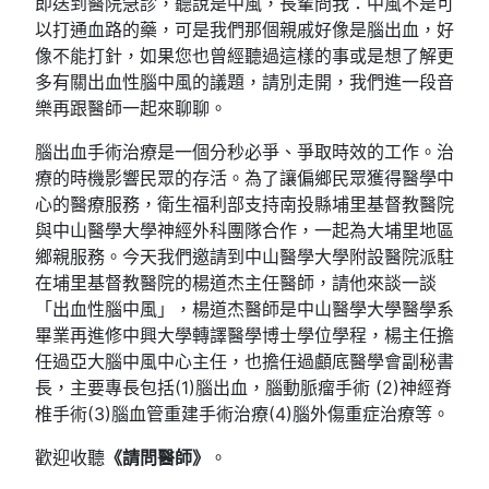
即送到醫院急診，聽說是中風，長輩問我：中風不是可
以打通血路的藥，可是我們那個親戚好像是腦出血，好
像不能打針，如果您也曾經聽過這樣的事或是想了解更
多有關出血性腦中風的議題，請別走開，我們進一段音
樂再跟醫師一起來聊聊。
腦出血手術治療是一個分秒必爭、爭取時效的工作。治
療的時機影響民眾的存活。為了讓偏鄉民眾獲得醫學中
心的醫療服務，衛生福利部支持南投縣埔里基督教醫院
與中山醫學大學神經外科團隊合作，一起為大埔里地區
鄉親服務。今天我們邀請到中山醫學大學附設醫院派駐
在埔里基督教醫院的楊道杰主任醫師，請他來談一談
「出血性腦中風」，楊道杰醫師是中山醫學大學醫學系
畢業再進修中興大學轉譯醫學博士學位學程，楊主任擔
任過亞大腦中風中心主任，也擔任過顱底醫學會副秘書
長，主要專長包括(1)腦出血，腦動脈瘤手術 (2)神經脊
椎手術(3)腦血管重建手術治療(4)腦外傷重症治療等。
歡迎收聽
《請問醫師》
。