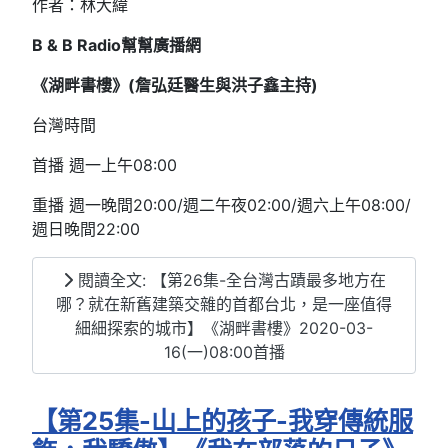
作者：林大緯
B & B Radio
幫幫廣播網
《湖畔書樓》(
詹弘廷醫生與洪子鑫
主持
)
台灣時間
首播 週一上午08:00
重播 週一晚間20:00/週二午夜02:00/週六上午08:00/
週日晚間22:00
閱讀全文: 【第26集-全台灣古蹟最多地方在
哪？就在新舊建築交雜的首都台北，是一座值得
細細探索的城市】《湖畔書樓》2020-03-
16(一)08:00首播
【第25集-山上的孩子-我穿傳統服