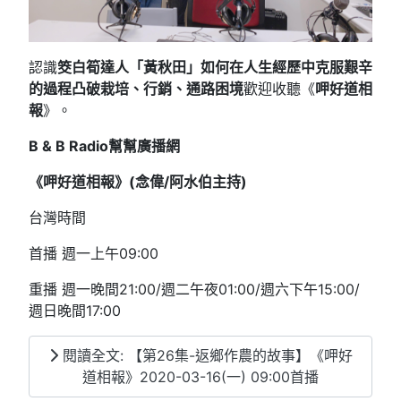
認識
筊白筍達人「黃秋田」如何在人生經歷中克服艱辛
的過程凸破栽培、行銷、通路困境
歡迎收聽《
呷好道相
報
》。
B & B Radio
幫幫廣播網
《呷好道相報》(念偉/阿水伯主持
)
台灣時間
首播 週一上午09:00
重播 週一晚間21:00/週二午夜01:00/週六下午15:00/
週日晚間17:00
閱讀全文: 【第26集-返鄉作農的故事】《呷好
道相報》2020-03-16(一) 09:00首播