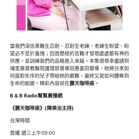
當我們深信患難生忍耐、忍耐生老練、老練生盼望、盼
望必不至於羞愧；回首歷經的苦難才發現處處都有神的
供應，並訓練我們的品格進入卓越。本集很榮幸邀請到
埔里基督教醫院護理部督導田惠姜田督導，她將分享如
何面對失序的兒子帶給她的磨難，最終又是如何體察到
生命的蛻變。精彩內容就在
露天咖啡座
。
B & B Radio
幫幫廣播網
《露天咖啡座》(
陳美治
主持)
台灣時間
首播 週三上午09:00