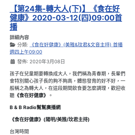
【第24集-轉大人(下)】《食在好
健康》2020-03-12(四)09:00首
播
詳細內容
分類:
《食在好健康》(美雅&玟君&文音主持) 首播
週四上午09:00
發佈: 2020年3月08日
孩子在兒童期要轉換成大人，我們稱為青春期，長輩們
會特別關心孩子長的夠不夠高，體態發育的好不好，一
般稱之為轉大人，在這段期間飲食要怎麼調理，歡迎收
聽
《食在好健康》
。
B & B Radio
幫幫廣播網
《食在好健康》(
陽明/
美雅/
玟君
主持)
台灣時間