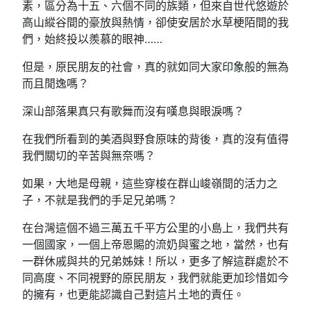
素，區分為十五、六個不同的族類，但來自世代悠遊於
高山縱谷間的豪放與熱情，卻使安居於水草梗陌間的我
們，始終投以羨慕的眼神……
但是，原民朋友的社會，真的就如同大家印象般的無為
而且閒逸嗎？
深山部落果真只有歌舞而沒有嘆息與眼淚嗎？
在我們所看到的美酒與野食原味的背後，真的沒有值得
我們關切的辛苦與無奈嗎？
如果，大地是母親，這些穿梭在群山峻嶺間的活力之
子，不就是我們的手足兄弟嗎？
在台灣這個不過三萬五千平方公里的小島上，我們共有
一個國家，一個上帝恩賜的流奶與蜜之地，當然，也有
一群休戚與共的兄弟姊妹！所以，更多了解這群處於不
同高度、不同視野的原民朋友，我們就能更加珍惜如今
的擁有，也更能認識自己對這片土地的責任。