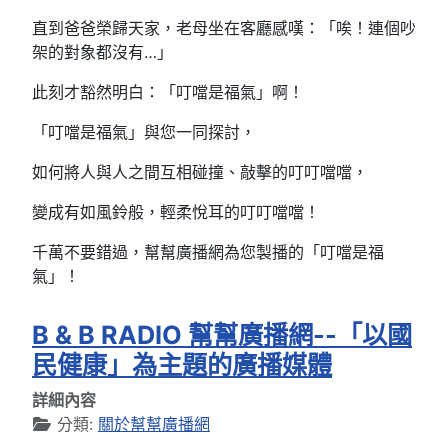
直到爸爸榮歸天家，老母坐在客廳感嘆：「唉！連個吵
架的對象都沒有…」
此刻才豁然明白：「叮噹是福氣」啊！
「叮噹是福氣」與您一同探討，
如何將人與人之間互相碰撞、敲擊的叮叮噹噹，
變成有如風鈴般，輕柔悅耳的叮叮噹噹！
千萬不要錯過，幫幫廣播網為您製播的「叮噹是福
氣」！
B & B RADIO 幫幫廣播網--「以國
民健康」為主題的廣播媒體
詳細內容
分類:
關於幫幫廣播網