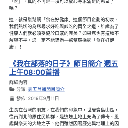
「吃」，真的不再是一項可以放心尋求滿足的慾望了
嗎？
這，就是幫幫網「食在好健康」這個節目企劃的初衷，
我們熱切的為您尋求好吃與該吃的兩全之道，誰說為了
健康人們就必須妥協於口感的完美？如果您也有這種不
解與不平，您一定不能錯過—幫幫廣播網「食在好健
康」！
《我在部落的日子》節目簡介 週五
上午08:00首播
詳細內容
分類:
週五首播節目簡介
發佈: 2019年9月11日
生長在台灣的朋友，在我們的印象中，世居寶島山區，
從南到北的原住民族群，是這塊土地上充滿了傳奇、風
趣與樂天的大地之子。他們雖然因著歷史與地理上的因