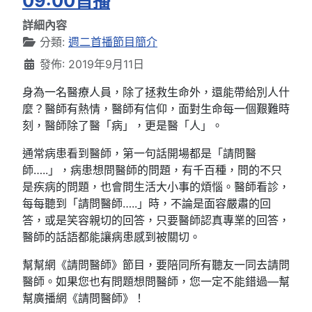
09:00首播
詳細內容
分類:
週二首播節目簡介
發佈: 2019年9月11日
身為一名醫療人員，除了拯救生命外，還能帶給別人什
麼？醫師有熱情，醫師有信仰，面對生命每一個艱難時
刻，醫師除了醫「病」，更是醫「人」。
通常病患看到醫師，第一句話開場都是「請問醫
師…..」，病患想問醫師的問題，有千百種，問的不只
是疾病的問題，也會問生活大小事的煩惱。醫師看診，
每每聽到「請問醫師…..」時，不論是面容嚴肅的回
答，或是笑容親切的回答，只要醫師認真專業的回答，
醫師的話語都能讓病患感到被關切。
幫幫網《請問醫師》節目，要陪同所有聽友一同去請問
醫師。如果您也有問題想問醫師，您一定不能錯過—幫
幫廣播網《請問醫師》！