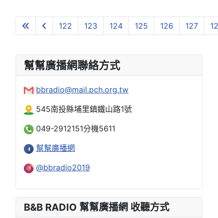
122
123
124
125
126
127
1
第 131 頁，共 131 頁
幫幫廣播網聯絡方式
bbradio@mail.pch.org.tw
545南投縣埔里鎮鐵山路1號
049-2912151分機5611
幫幫廣播網
@bbradio2019
B&B RADIO 幫幫廣播網 收聽方式