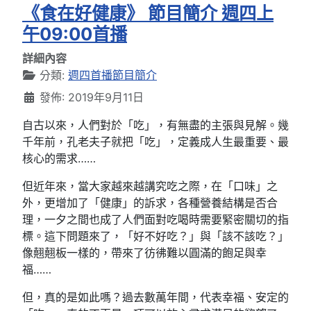
《食在好健康》 節目簡介 週四上
午09:00首播
詳細內容
分類:
週四首播節目簡介
發佈: 2019年9月11日
自古以來，人們對於「吃」，有無盡的主張與見解。幾
千年前，孔老夫子就把「吃」，定義成人生最重要、最
核心的需求……
但近年來，當大家越來越講究吃之際，在「口味」之
外，更增加了「健康」的訴求，各種營養結構是否合
理，一夕之間也成了人們面對吃喝時需要緊密關切的指
標。這下問題來了，「好不好吃？」與「該不該吃？」
像翹翹板一樣的，帶來了彷彿難以圓滿的飽足與幸
福……
但，真的是如此嗎？過去數萬年間，代表幸福、安定的