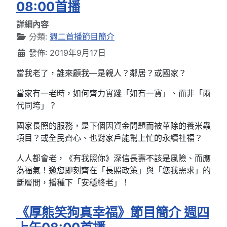
08:00首播
詳細內容
分類:
週二首播節目簡介
發佈: 2019年9月17日
當我老了，誰來顧我—是親人？鄰居？或國家？
當家有一老時，如何齊力實踐「如有一寶」、而非「兩
代同垮」？
國家長照的服務，是下個因資金問題而被革除的養米蟲
項目？或全民齊心、也對家戶能幫上忙的永續社福？
人人都會老，《有我照你》深信長壽不該是風險、而應
為福氣！邀您即刻齊在「長照政策」與「您我需求」的
斷層間，播種下「安穩終老」！
《厚熊笑狗真幸福》節目簡介 週四