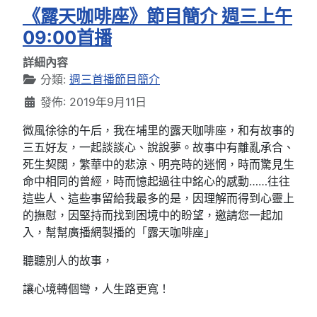
《露天咖啡座》節目簡介 週三上午
09:00首播
詳細內容
分類:
週三首播節目簡介
發佈: 2019年9月11日
微風徐徐的午后，我在埔里的露天咖啡座，和有故事的
三五好友，一起談談心、說說夢。故事中有離亂承合、
死生契闊，繁華中的悲涼、明亮時的迷惘，時而驚見生
命中相同的曾經，時而憶起過往中銘心的感動……往往
這些人、這些事留給我最多的是，因理解而得到心靈上
的撫慰，因堅持而找到困境中的盼望，邀請您一起加
入，幫幫廣播網製播的「露天咖啡座」
聽聽別人的故事，
讓心境轉個彎，人生路更寬！