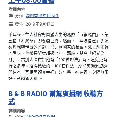
上午08:00首播
詳細內容
分類:
週四首播節目簡介
發佈: 2019年9月17日
千年來，華人社會對圓滿人生的寫照「五福臨門」，第
五福「考終命」即尊嚴善終。然而，「無法自己」卻道
破理想與現實的差距！當北歐國家的長輩，死亡前兩週
才臥床，台灣長輩竟超過七年；那麼，點亮「銀光歲
月」，當別人還在說他有「100種想法」時，這兒更有
行之多年、經得檢驗的「100套作法」厚熊笑狗邀您翻
開這本「互相照顧真幸福」故事書，在這裡，夕陽無限
好、彩霞滿天飄 。
B & B RADIO 幫幫廣播網 收聽方
式
詳細內容