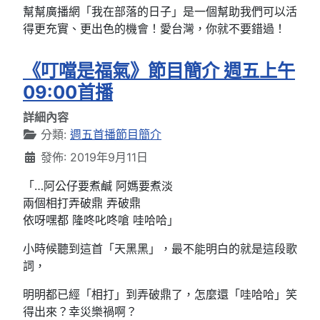
幫幫廣播網「我在部落的日子」是一個幫助我們可以活
得更充實、更出色的機會！愛台灣，你就不要錯過！
《叮噹是福氣》節目簡介 週五上午
09:00首播
詳細內容
分類:
週五首播節目簡介
發佈: 2019年9月11日
「…阿公仔要煮鹹 阿媽要煮淡
兩個相打弄破鼎 弄破鼎
依呀嘿都 隆咚叱咚嗆 哇哈哈」
小時候聽到這首「天黑黑」，最不能明白的就是這段歌
詞，
明明都已經「相打」到弄破鼎了，怎麼還「哇哈哈」笑
得出來？幸災樂禍啊？