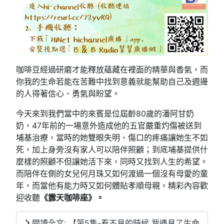
咖啡豆經過研磨才能釋放蘊藏在裡面的精華與香氣，而
你我的生命若能在苦難中找到意義就能幫助自己及週邊
的人得著信心、勇氣與盼望。
今天來到我們當中的來賓是位屆齡80歲的潘阿甘奶
奶，47年前的一場意外造成他的五官嚴重灼傷被送到
埔基治療，當時的她雙眼失明、傷口的疼痛讓她生不如
死，加上身旁沒有家人可以陪伴照顧；到底埔基提供什
麼樣的照顧不但讓她活下來，同時又找到人生的希望。
而陪伴在側的女兒何月珠又如何渡過一個沒有母愛的童
年，而當他有能力時又如何體貼孝順母親，精彩內容歡
迎收聽
《露天咖啡座》。
閱讀全文: 【第5集-看不見的時候 我遇見了生命