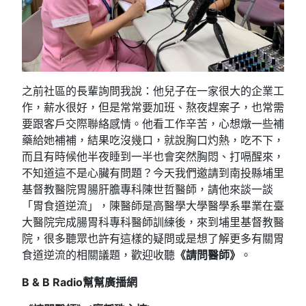
之前社區的長輩詢問我說：他兒子在一家很大的企業工
作，薪水很好，但是常常要加班、熬夜趕案子，也常需
要跟客戶交際聯絡感情。他看工作辛苦，心想燉一些補
藥給她補補，結果吃沒幾口，就說胸口灼熱，吃不下，
而且有時候他半夜睡到一半也會突然胸悶、打嗝醒來，
不知道這不是心臟有問題？今天我們邀請到南投縣埔里
基督教醫院胃腸肝膽專科陳世哲醫師，請他來談一談
「胃食道逆流」，陳醫師是高醫學大學醫學系畢業在臺
大醫院完成腸胃科專科醫師訓練後，來到埔里基督教醫
院，很多聽眾也許有這樣的疑問或是想了解更多有關胃
食道逆流的相關議題，歡迎收聽
《請問醫師》
。
B & B Radio
幫幫廣播網