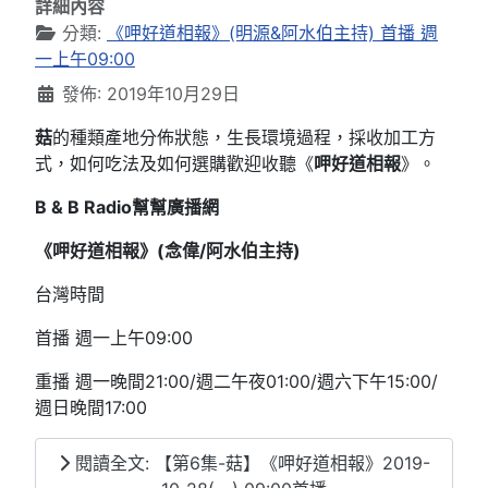
詳細內容
分類:
《呷好道相報》(明源&阿水伯主持) 首播 週
一上午09:00
發佈: 2019年10月29日
菇
的種類產地分佈狀態，生長環境過程，採收加工方
式，如何吃法及如何選購歡迎收聽《
呷好道相報
》。
B & B Radio
幫幫廣播網
《呷好道相報》(念偉/阿水伯主持
)
台灣時間
首播 週一上午09:00
重播 週一晚間21:00/週二午夜01:00/週六下午15:00/
週日晚間17:00
閱讀全文: 【第6集-菇】《呷好道相報》2019-