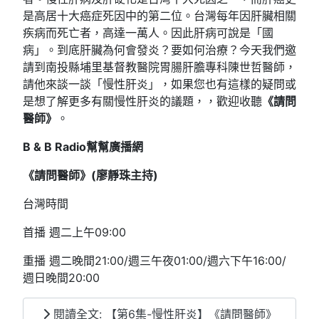
是高居十大癌症死因中的第二位。台灣每年因肝臟相關
疾病而死亡者，高達一萬人。因此肝病可說是「國
病」。到底肝臟為何會發炎？要如何治療？今天我們邀
請到南投縣埔里基督教醫院胃腸肝膽專科陳世哲醫師，
請他來談一談「慢性肝炎」，如果您也有這樣的疑問或
是想了解更多有關慢性肝炎的議題，，歡迎收聽
《請問
醫師》
。
B & B Radio
幫幫廣播網
《請問醫師》(
廖靜珠
主持)
台灣時間
首播 週二上午09:00
重播 週二晚間21:00/週三午夜01:00/週六下午16:00/
週日晚間20:00
閱讀全文: 【第6集-慢性肝炎】《請問醫師》