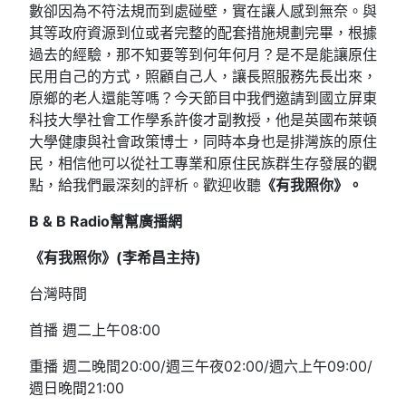
數卻因為不符法規而到處碰壁，實在讓人感到無奈。與
其等政府資源到位或者完整的配套措施規劃完畢，根據
過去的經驗，那不知要等到何年何月？是不是能讓原住
民用自己的方式，照顧自己人，讓長照服務先長出來，
原鄉的老人還能等嗎？今天節目中我們邀請到國立屏東
科技大學社會工作學系許俊才副教授，他是英國布萊頓
大學健康與社會政策博士，同時本身也是排灣族的原住
民，相信他可以從社工專業和原住民族群生存發展的觀
點，給我們最深刻的評析。歡迎收聽
《有我照你》。
B & B Radio
幫幫廣播網
《有我照你》(
李希昌主持)
台灣時間
首播 週二上午08:00
重播 週二晚間20:00/週三午夜02:00/週六上午09:00/
週日晚間21:00