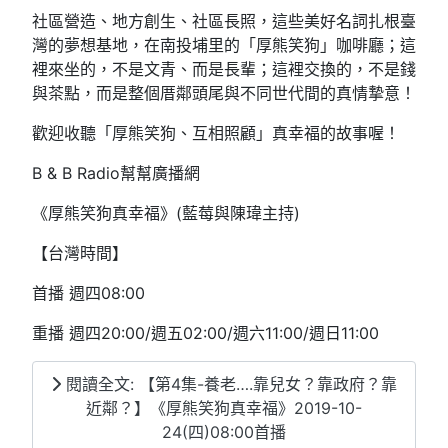
社區營造、地方創生、社區長照，這些美好名詞扎根臺
灣的夢想基地，在南投埔里的「厚熊笑狗」咖啡廳；這
裡來坐的，不是文青、而是長輩；這裡交換的，不是錢
與茶點，而是整個厝鄰頭尾與不同世代間的真情摯意！
歡迎收聽「厚熊笑狗、互相照顧」真幸福的故事喔！
B & B Radio幫幫廣播網
《厚熊笑狗真幸福》(藍莓與陳瑋主持)
【台灣時間】
首播 週四08:00
重播 週四20:00/週五02:00/週六11:00/週日11:00
閱讀全文: 【第4集-養老….靠兒女？靠政府？靠
近鄰？】《厚熊笑狗真幸福》2019-10-
24(四)08:00首播