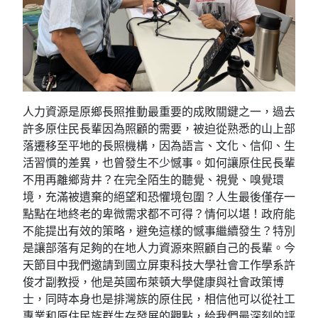
人力資源是原鄉長照推動最重要的成敗關鍵之一，過去
許多原住民長輩因為照顧的需要，被迫從熟悉的山上部
落遷移至平地的長照機構，因為語言、文化、信仰、生
活習慣的差異，也曾發生不少憾事。如何讓原住民長輩
不用再離鄉背井？在完全陌生的聽覺、視覺、嗅覺環
境，充滿被遺棄的絕望和恐懼境包圍？人生最後僅存一
點點在地終老的卑微需求都不可得？情何以堪！政府能
不能提出有效的策略，避免這樣的憾事繼續發生？特別
是讓部落有足夠的在地人力資源來照顧自己的長輩。今
天節目中我們邀請到國立屏東科技大學社會工作學系許
俊才副教授，他是英國布萊頓大學健康與社會政策博
士，同時本身也是排灣族的原住民，相信他可以從社工
專業和原住民族群生存發展的觀點，給我們最深刻的評