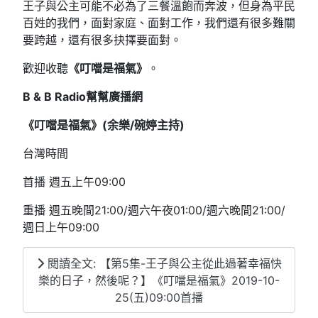
王子與公主可能不必為了三餐溫飽而奔波，但身為平民
百姓的我們，面對家庭、面對工作，我們還有很多難關
要跨越，還有很多抉擇要面對。
歡迎收聽
《叮噹是福氣》
。
B & B Radio
幫幫廣播網
《叮噹是福氣》(
余樂/
碗婷
主持)
台灣時間
首播 週五上午09:00
重播 週五晚間21:00/週六午夜01:00/週六晚間21:00/
週日上午09:00
閱讀全文: 【第5集-王子與公主從此過著幸福快
樂的日子，然後呢？】《叮噹是福氣》2019-10-
25(五)09:00首播