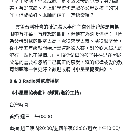
「望子成龍，望女成鳳」是多數父母的心願；努力讀
書，有好成績、考上好學校也是眾多父母對孩子的期
許。但成績好、乖順的孩子一定快樂嗎？
震驚台灣社會的捷運殺人事件主嫌鄭捷曾經是弟弟
眼中有才華、有理想的哥哥，但他在落網後供稱：「因
為父母對我的期望太高，覺得求學太累、活得很辛苦，
從小學五年級就開始計畫這起殺人案，對於砍人殺人的
犯行一點也不後悔…」。順從父母的孩子往往是在照顧
父母的需要卻忽略自己真正的感受。鐵的紀律或愛的教
育到底哪一個更好？歡迎收聽
《小星星協奏曲》
。
B & B Radio
幫幫廣播網
《小星星協奏曲》(
靜慧/
淑鈴主持)
台灣時間
首播 週三上午08:00
重播 週三晚間20:00/週四午夜02:00/週六上午10:00/